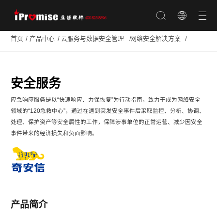
AI创意设计
重磅合作｜立诺软件与全球动画巨头
深圳市立诺软件有限公司
工业设计
通用办
云服务与数据安全
新闻
关于
国产化&信
Toon Boom达成战略合作，携手开拓
公
管理
资讯
立诺
创
中国二维动画软件市场
Adobe Creative
SOLIDWORKS
安全服务
首页
产品中心
云服务与数据安全管理
网络安全解决方案
Cloud
Microsoft
KeyShot
网络安全解决方案
公司
公司
达梦数据库
CorelDRAW
新闻
简介
SketchUp
福昕办公
数据流动解决方案
麒麟软件
我们致力于
Toon Boom
行业
企业
二维设计软件
万兴科技
信息防泄漏解决方案
长城电脑
用最优秀的
新闻
文化
在蓬勃发展的中国数
金山软件
统一身份认证解决方
IT技术
发展
字创意产业浪潮中，
案
安全服务
历程
专业二维动画软件的
助力客户的
运维一体化解决方案
资质
需求正迎来前所未有
业务获得成
信创私有云解决方案
荣誉
应急响应服务是以“快速响应、力保恢复”为行动指南，致力于成为网络安全
的增长机遇。为了将
联系
功！
全球领先的动画制作
领域的“120急救中心”，通过在遇到突发安全事件后采取监控、分析、协调、
我们
解决方案带给广大的
了解更多
处理、保护资产等安全属性的工作，保障涉事单位的正常运营、减少因安全
中国用户，助力本土
动画教育、企业与个
事件带来的经济损失和负面影响。
人创作者提升创作效
率与品质，立诺软件
（iPromise
Software）与全球动
画软件领导者Toon
Boom Animation于8
月13日在香港海景嘉
福酒店举行了意义深
远的中国市场业务发
产品简介
展沟通会议，并正式
达成深度战略合作！