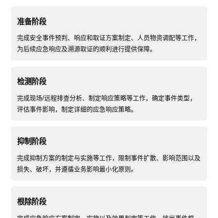
立诺软件将作为Toon
Boom在中国（含香
准备阶段
港、澳门）的独家授
权代理商，全权负责
完成安全事件预判、响应和取证方案制定、人员物资调配等工作，
其产品在中国市场的
推广、销售与渠道建
为后续应急响应及溯源取证的顺利进行提供保障。
设。
了解更多
检测阶段
完成现场/远程排查分析、制定响应策略等工作，确定事件类型，
评估事件影响，制定详细的应急响应策略。
抑制阶段
完成抑制方案的制定与实施等工作，限制事件扩散、影响范围以及
损失、破坏，并遵循业务影响最小化原则。
根除阶段