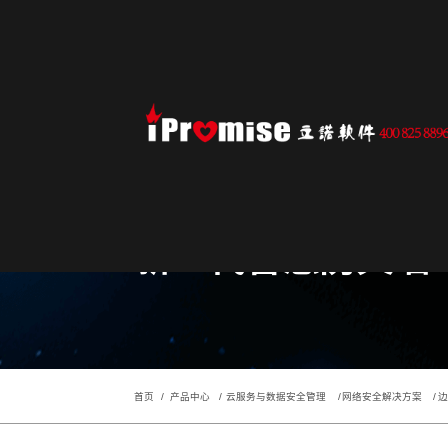
AI创意设计
重磅合作｜立诺软件与全球动画巨头Toon
深圳市立诺软件有限公司
工
件市场
Adobe Creative Cloud
S
CorelDRAW
Ke
Toon Boom
Sk
我们致力于
二
在蓬勃发展的中国数字创意产业浪潮中，专业二维
用最优秀的IT技术
画软件的需求正迎来前所未有的增长机遇。为了将
助力客户的业务获得成功！
球领先的动画制作解决方案带给广大的中国用户，
力本土动画教育、企业与个人创作者提升创作效率
了解更多
品质，立诺软件（iPromise Software）与全球动画
新一代智慧防火墙
件领导者Toon Boom Animation于8月13日在香港
嘉福酒店举行了意义深远的中国市场业务发展沟通
议，并正式达成深度战略合作！立诺软件将作为Too
Boom在中国（含香港、澳门）的独家授权代理商
全权负责其产品在中国市场的推广、销售与渠道建
设。
了解更多
首页
产品中心
云服务与数据安全管理
网络安全解决方案