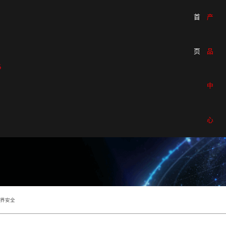
首
产
 Boom达成战略合作，携手开拓中国二维动画软
业设计
通用办公
云服务与数据
新闻资讯
关于立诺
OLIDWORKS
Microsoft
网络安全解决方
公司新闻
公司简介
页
品
yShot
福昕办公
数据流动解决方
行业新闻
企业文化
etchUp
万兴科技
信息防泄漏解决
发展历程
维设计软件
动
金山软件
统一身份认证解
资质荣誉
中
全
运维一体化解决
联系我们
助
信创私有云解决
与
心
软
海景
会
n
，
边界安全