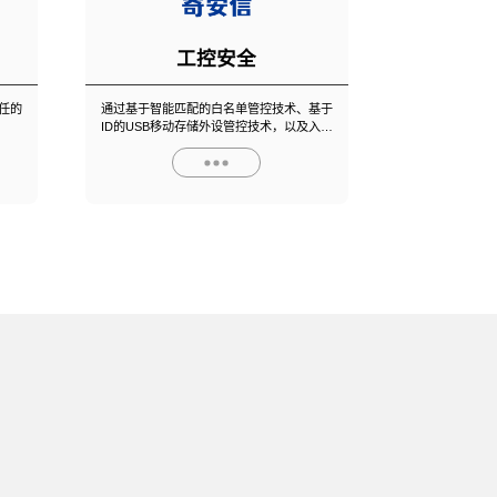
工控安全
任的
通过基于智能匹配的白名单管控技术、基于
ID的USB移动存储外设管控技术，以及入口
拦截、运行拦截、扩散拦截三大“关卡式”拦
截技术