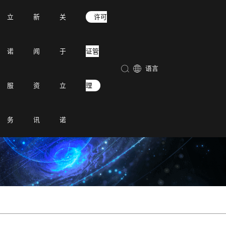
立
新
关
许可
安全管理
国产化&信创
案
达梦数据库
诺
闻
于
证管
案
麒麟软件
语言
方案
长城电脑
决方案
服
资
立
理
方案
方案
务
讯
诺